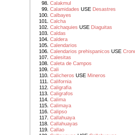
Calakmul
Calamidades
USE
Desastres
Calbayes
Calcha
Calchaquies
USE
Diaguitas
Caldas
Caldera
Calendarios
Calendarios prehispanicos
USE
Crono
Calesitas
Caleta de Campos
Cali
Calicheros
USE
Mineros
California
Caligrafia
Caligrafos
Calima
Calimaya
Calipso
Callahuaya
Callahuayas
Callao