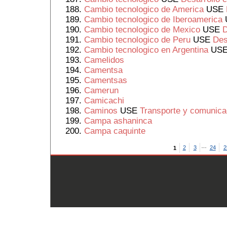
Cambio tecnologico de America
USE
Cambio tecnologico de Iberoamerica
Cambio tecnologico de Mexico
USE
D
Cambio tecnologico de Peru
USE
Des
Cambio tecnologico en Argentina
US
Camelidos
Camentsa
Camentsas
Camerun
Camicachi
Caminos
USE
Transporte y comunica
Campa ashaninca
Campa caquinte
…
2
3
24
2
1