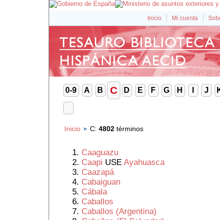
Inicio
Mi cuenta
Sobr
C
0-9
A
B
D
E
F
G
H
I
J
Inicio
C
:
4802
términos
Caaguazu
Caapi
USE
Ayahuasca
Caazapá
Cabaiguan
Cábala
Caballos
Caballos (Argentina)