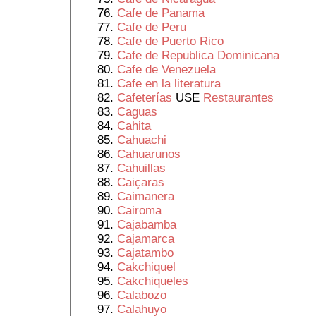
Cafe de Panama
Cafe de Peru
Cafe de Puerto Rico
Cafe de Republica Dominicana
Cafe de Venezuela
Cafe en la literatura
Cafeterías
USE
Restaurantes
Caguas
Cahita
Cahuachi
Cahuarunos
Cahuillas
Caiçaras
Caimanera
Cairoma
Cajabamba
Cajamarca
Cajatambo
Cakchiquel
Cakchiqueles
Calabozo
Calahuyo