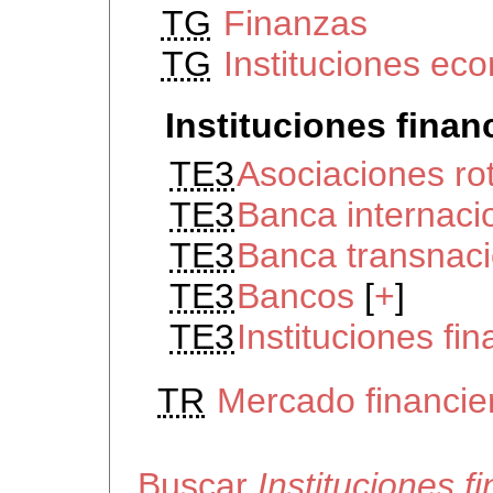
TG
Finanzas
TG
Instituciones ec
Instituciones finan
TE3
Asociaciones rot
TE3
Banca internaci
TE3
Banca transnaci
TE3
Bancos
[
+
]
TE3
Instituciones fi
TR
Mercado financie
Buscar
Instituciones f