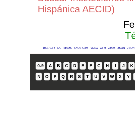
Hispánica AECID)
Fe
Té
BS8723-5
DC
MADS
SKOS-Core
VDEX
XTM
Zthes
JSON
JSON
0-9
A
B
C
D
E
F
G
H
I
J
K
N
O
P
Q
R
S
T
U
V
W
X
Y