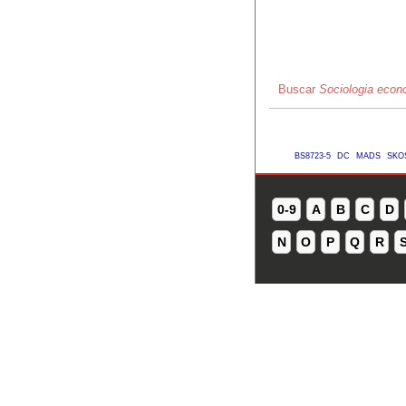
Buscar
Sociologia econ
BS8723-5
DC
MADS
SKO
0-9
A
B
C
D
N
O
P
Q
R