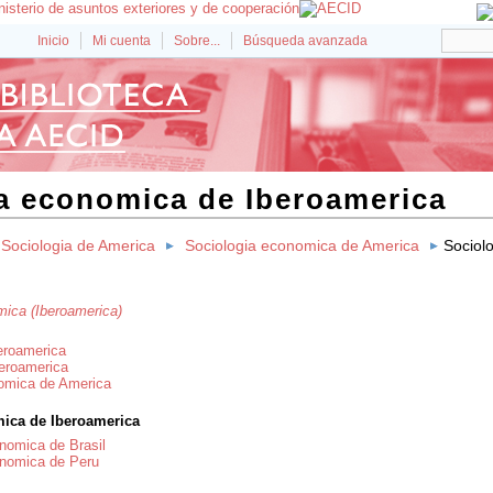
Inicio
Mi cuenta
Sobre...
Búsqueda avanzada
a economica de Iberoamerica
Sociologia de America
Sociologia economica de America
Sociol
mica (Iberoamerica)
eroamerica
beroamerica
omica de America
ica de Iberoamerica
nomica de Brasil
onomica de Peru