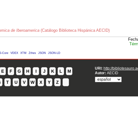
omica de Iberoamerica
(Catálogo Biblioteca Hispánica AECID)
Fecha
Térm
S-Core
VDEX
XTM
Zthes
JSON
JSON-LD
URI:
http://bibliotesauro.
E
F
G
H
I
J
K
L
M
Autor:
AECID
S
T
U
V
W
X
Y
Z