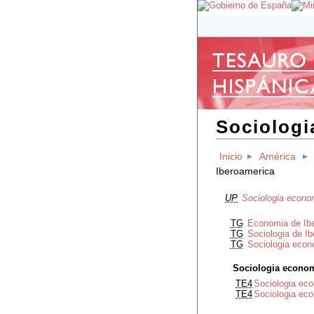
Sociologi
Inicio
América
Iberoamerica
UP
Sociologia econo
TG
Economia de Ib
TG
Sociologia de I
TG
Sociologia econ
Sociologia econom
TE4
Sociologia eco
TE4
Sociologia ec